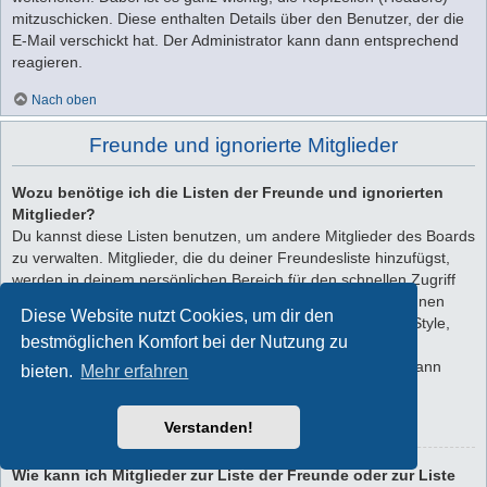
mitzuschicken. Diese enthalten Details über den Benutzer, der die
E-Mail verschickt hat. Der Administrator kann dann entsprechend
reagieren.
Nach oben
Freunde und ignorierte Mitglieder
Wozu benötige ich die Listen der Freunde und ignorierten
Mitglieder?
Du kannst diese Listen benutzen, um andere Mitglieder des Boards
zu verwalten. Mitglieder, die du deiner Freundesliste hinzufügst,
werden in deinem persönlichen Bereich für den schnellen Zugriff
aufgelistet. Du siehst dort deren Onlinestatus und kannst ihnen
Diese Website nutzt Cookies, um dir den
schnell eine Private Nachricht senden. Abhängig von dem Style,
bestmöglichen Komfort bei der Nutzung zu
den du verwendest, können Beiträge deiner Freunde auch
hervorgehoben sein. Wenn du einen Benutzer ignorierst, dann
bieten.
Mehr erfahren
siehst du seine Beiträge standardmäßig nicht.
Verstanden!
Nach oben
Wie kann ich Mitglieder zur Liste der Freunde oder zur Liste