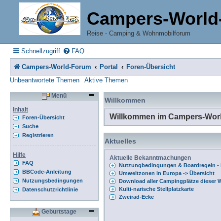
Campers-World
Reise - Camping & Wohnmobilforum
Schnellzugriff
FAQ
Campers-World-Forum
Portal
Foren-Übersicht
Unbeantwortete Themen
Aktive Themen
Menü
Willkommen
Inhalt
Willkommen im Campers-Wor
Foren-Übersicht
Suche
Registrieren
Aktuelles
Hilfe
Aktuelle Bekanntmachungen
FAQ
Nutzungbedingungen & Boardregeln - B
BBCode-Anleitung
Umweltzonen in Europa -> Übersicht
Nutzungsbedingungen
Download aller Campingplätze dieser W
Kulti-narische Stellplatzkarte
Datenschutzrichtlinie
Zweirad-Ecke
Geburtstage