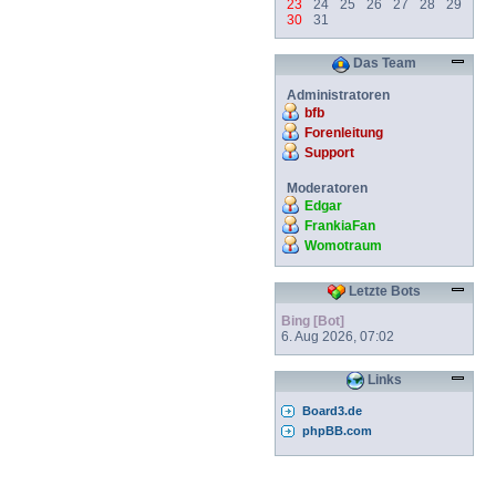
23
24
25
26
27
28
29
30
31
Das Team
Administratoren
bfb
Forenleitung
Support
Moderatoren
Edgar
FrankiaFan
Womotraum
Letzte Bots
Bing [Bot]
6. Aug 2026, 07:02
Links
Board3.de
phpBB.com