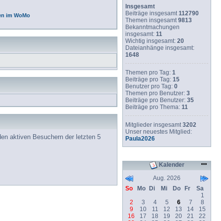
Insgesamt
Beiträge insgesamt
112790
en im WoMo
Themen insgesamt
9813
Bekanntmachungen
insgesamt:
11
Wichtig insgesamt:
20
Dateianhänge insgesamt:
1648
Themen pro Tag:
1
Beiträge pro Tag:
15
Benutzer pro Tag:
0
Themen pro Benutzer:
3
Beiträge pro Benutzer:
35
Beiträge pro Thema:
11
Mitglieder insgesamt
3202
Unser neuestes Mitglied:
den aktiven Besuchern der letzten 5
Paula2026
Kalender
Aug. 2026
So
Mo
Di
Mi
Do
Fr
Sa
1
2
3
4
5
6
7
8
9
10
11
12
13
14
15
16
17
18
19
20
21
22