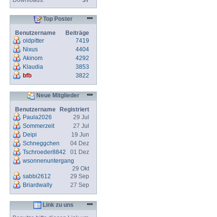
Downloads:
57
Top Poster
Benutzername
Beiträge
oldpitter
7419
Nixus
4404
Akinom
4292
Klaudia
3853
bfb
3822
Neue Mitglieder
Benutzername
Registriert
Paula2026
29 Jul
Sommerzeit
27 Jul
Deipi
19 Jun
Schneggchen
04 Dez
Tschroeder8842
01 Dez
wsonnenuntergang
29 Okt
sabbi2612
29 Sep
Briardwally
27 Sep
Link zu uns