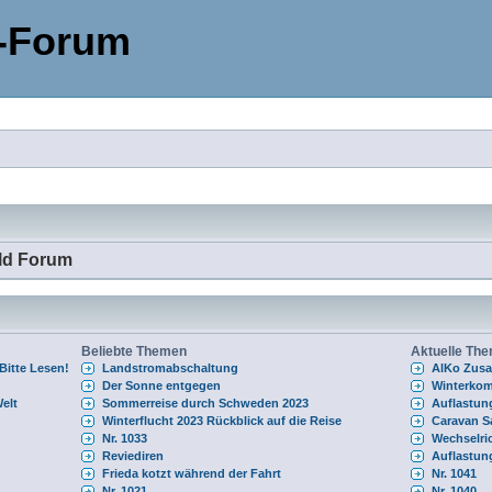
-Forum
ld Forum
Beliebte Themen
Aktuelle Th
itte Lesen!
Landstromabschaltung
AlKo Zusa
Der Sonne entgegen
Winterkom
elt
Sommerreise durch Schweden 2023
Auflastung
Winterflucht 2023 Rückblick auf die Reise
Caravan S
Nr. 1033
Wechselri
Reviediren
Auflastung
Frieda kotzt während der Fahrt
Nr. 1041
Nr. 1021
Nr. 1040