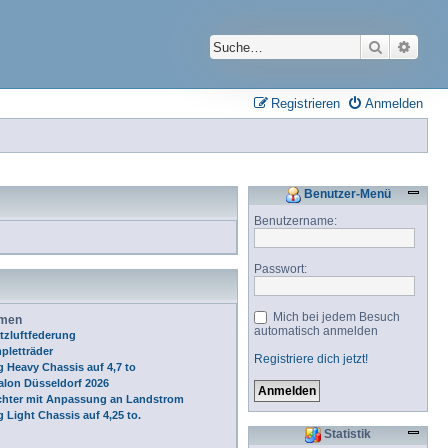
Suche
Erwei
Registrieren
Anmelden
Benutzer-Menü
Benutzername:
Passwort:
Mich bei jedem Besuch
emen
automatisch anmelden
tzluftfederung
pletträder
Registriere dich jetzt!
 Heavy Chassis auf 4,7 to
alon Düsseldorf 2026
chter mit Anpassung an Landstrom
 Light Chassis auf 4,25 to.
Statistik