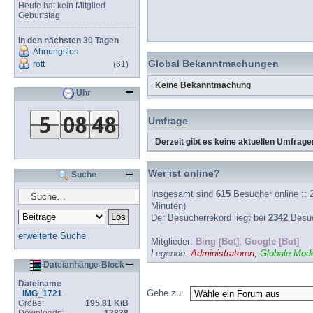
Heute hat kein Mitglied
Geburtstag
In den nächsten 30 Tagen
Ahnungslos
Global Bekanntmachungen
rott
(61)
Keine Bekanntmachung
Uhr
Umfrage
Derzeit gibt es keine aktuellen Umfrage
Wer ist online?
Suche
Insgesamt sind
615
Besucher online :: 2
Minuten)
Der Besucherrekord liegt bei
2342
Besuch
erweiterte Suche
Mitglieder:
Bing [Bot]
,
Google [Bot]
Legende:
Administratoren
,
Globale Mode
Dateianhänge-Block
Dateiname
Gehe zu:
IMG_1721
Größe:
195.81 KiB