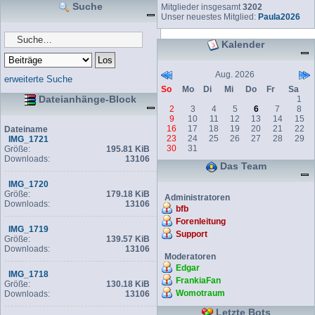
Suche
Mitglieder insgesamt
3202
Unser neuestes Mitglied:
Paula2026
Kalender
Aug. 2026
erweiterte Suche
So
Mo
Di
Mi
Do
Fr
Sa
Dateianhänge-Block
1
2
3
4
5
6
7
8
9
10
11
12
13
14
15
16
17
18
19
20
21
22
Dateiname
23
24
25
26
27
28
29
IMG_1721
30
31
Größe:
195.81 KiB
Downloads:
13106
Das Team
IMG_1720
Größe:
179.18 KiB
Administratoren
Downloads:
13106
bfb
Forenleitung
IMG_1719
Support
Größe:
139.57 KiB
Downloads:
13106
Moderatoren
Edgar
IMG_1718
FrankiaFan
Größe:
130.18 KiB
Womotraum
Downloads:
13106
Letzte Bots