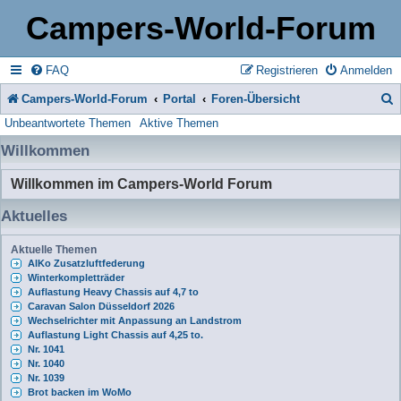
Campers-World-Forum
FAQ
Registrieren
Anmelden
Campers-World-Forum
Portal
Foren-Übersicht
Unbeantwortete Themen
Aktive Themen
u
Willkommen
c
h
Willkommen im Campers-World Forum
e
Aktuelles
Aktuelle Themen
AlKo Zusatzluftfederung
Winterkompletträder
Auflastung Heavy Chassis auf 4,7 to
Caravan Salon Düsseldorf 2026
Wechselrichter mit Anpassung an Landstrom
Auflastung Light Chassis auf 4,25 to.
Nr. 1041
Nr. 1040
Nr. 1039
Brot backen im WoMo