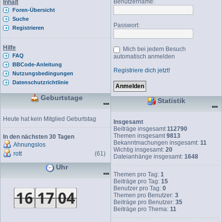
Benutzername:
Inhalt
Foren-Übersicht
Suche
Passwort:
Registrieren
Hilfe
Mich bei jedem Besuch
FAQ
automatisch anmelden
BBCode-Anleitung
Registriere dich jetzt!
Nutzungsbedingungen
Datenschutzrichtlinie
Geburtstage
Statistik
Heute hat kein Mitglied Geburtstag
Insgesamt
Beiträge insgesamt
112790
Themen insgesamt
9813
In den nächsten 30 Tagen
Bekanntmachungen insgesamt:
11
Ahnungslos
Wichtig insgesamt:
20
rott
(61)
Dateianhänge insgesamt:
1648
Uhr
Themen pro Tag:
1
Beiträge pro Tag:
15
Benutzer pro Tag:
0
Themen pro Benutzer:
3
Beiträge pro Benutzer:
35
Beiträge pro Thema:
11