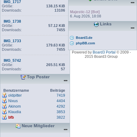
IMG_1717
Größe:
138.15 KiB
Downloads:
13106
Majestic-12 [Bot]
6. Aug 2026, 18:08
IMG_1738
Links
Größe:
57.12 KiB
Downloads:
7455
Board3.de
IMG_1733
phpBB.com
Größe:
179.63 KiB
Downloads:
7455
Powered by
Board3 Portal
© 2009 -
2015 Board3 Group
IMG_5742
Größe:
265.51 KiB
Downloads:
57
Top Poster
Benutzername
Beiträge
oldpitter
7419
Nixus
4404
Akinom
4292
Klaudia
3853
bfb
3822
Neue Mitglieder