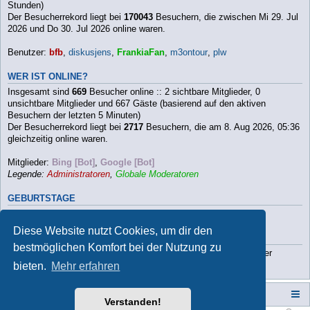
Stunden)
Der Besucherrekord liegt bei
170043
Besuchern, die zwischen Mi 29. Jul
2026 und Do 30. Jul 2026 online waren.
Benutzer:
bfb
,
diskusjens
,
FrankiaFan
,
m3ontour
,
plw
WER IST ONLINE?
Insgesamt sind
669
Besucher online :: 2 sichtbare Mitglieder, 0
unsichtbare Mitglieder und 667 Gäste (basierend auf den aktiven
Besuchern der letzten 5 Minuten)
Der Besucherrekord liegt bei
2717
Besuchern, die am 8. Aug 2026, 05:36
gleichzeitig online waren.
Mitglieder:
Bing [Bot]
,
Google [Bot]
Legende:
Administratoren
,
Globale Moderatoren
GEBURTSTAGE
Heute hat kein Mitglied Geburtstag
Diese Website nutzt Cookies, um dir den
STATISTIK
bestmöglichen Komfort bei der Nutzung zu
Beiträge insgesamt
112790
• Themen insgesamt
9813
• Mitglieder
insgesamt
3202
• Unser neuestes Mitglied:
Paula2026
bieten.
Mehr erfahren
Campers-World-Forum
Portal
Foren-Übersicht
Verstanden!