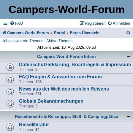
Campers-World-Forum
FAQ
Registrieren
Anmelden
Campers-World-Forum
Portal
Foren-Übersicht
Unbeantwortete Themen
Aktive Themen
u
Aktuelle Zeit: 10. Aug 2026, 09:50
c
Campers-World-Forum Intern
h
Datenschutzerklärung, Boardregeln & Impressum
e
Themen:
5
FAQ Fragen & Antworten zum Forum
Themen:
203
News aus der Welt des mobilen Reisens
Themen:
231
Globale Bekanntmachungen
Themen:
3
Reiseberichte & Reisetipps, Stell- & Campingplätze
Reiseliteratur
Themen:
14