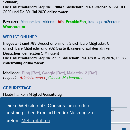
Stunden)
Der Besucherrekord liegt bei
170043
Besuchern, die zwischen Mi 29. Jul
2026 und Do 30. Jul 2026 online waren.
Benutzer:
Ahnungslos
,
Akinom
,
bfb
,
FrankiaFan
,
karo_qp
,
m3ontour
,
Womotraum
WER IST ONLINE?
Insgesamt sind
785
Besucher online :: 3 sichtbare Mitglieder, 0
unsichtbare Mitglieder und 782 Gäste (basierend auf den aktiven
Besuchern der letzten 5 Minuten)
Der Besucherrekord liegt bei
2717
Besuchern, die am 8. Aug 2026, 05:36
gleichzeitig online waren.
Mitglieder:
Bing [Bot]
,
Google [Bot]
,
Majestic-12 [Bot]
Legende:
Administratoren
,
Globale Moderatoren
GEBURTSTAGE
Heute hat kein Mitglied Geburtstag
STATISTIK
Diese Website nutzt Cookies, um dir den
Beiträge insgesamt
112790
• Themen insgesamt
9813
• Mitglieder
bestmöglichen Komfort bei der Nutzung zu
insgesamt
3202
• Unser neuestes Mitglied:
Paula2026
bieten.
Mehr erfahren
Campers-World-Forum
Portal
Foren-Übersicht