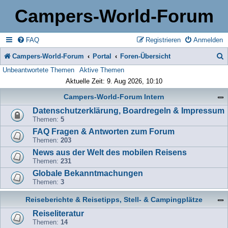
Campers-World-Forum
FAQ
Registrieren
Anmelden
Campers-World-Forum
Portal
Foren-Übersicht
Unbeantwortete Themen
Aktive Themen
u
Aktuelle Zeit: 9. Aug 2026, 10:10
c
Campers-World-Forum Intern
h
Datenschutzerklärung, Boardregeln & Impressum
e
Themen:
5
FAQ Fragen & Antworten zum Forum
Themen:
203
News aus der Welt des mobilen Reisens
Themen:
231
Globale Bekanntmachungen
Themen:
3
Reiseberichte & Reisetipps, Stell- & Campingplätze
Reiseliteratur
Themen:
14