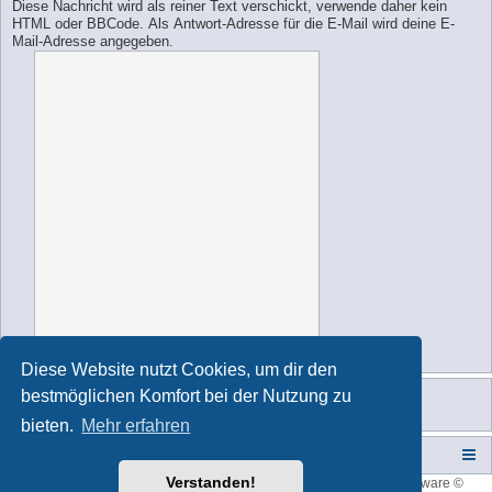
Diese Nachricht wird als reiner Text verschickt, verwende daher kein
HTML oder BBCode. Als Antwort-Adresse für die E-Mail wird deine E-
Mail-Adresse angegeben.
Diese Website nutzt Cookies, um dir den
bestmöglichen Komfort bei der Nutzung zu
bieten.
Mehr erfahren
Campers-World-Forum
Portal
Foren-Übersicht
Verstanden!
Style developer by
forum tricolor
,
Powered by
phpBB
® Forum Software ©