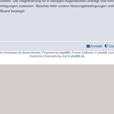
nnen. Die Registrierung ist in wenigen Augenblicken erledigt und ermö
rechtigungen zuweisen. Beachte bitte unsere Nutzungsbedingungen und d
m Board bewegst.
Kontakt
Da
yle developer by
forum tricolor
,
Powered by
phpBB
® Forum Software © phpBB Limi
Deutsche Übersetzung durch
phpBB.de