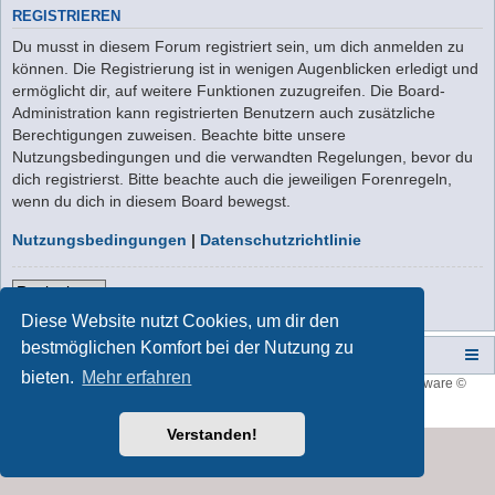
REGISTRIEREN
Du musst in diesem Forum registriert sein, um dich anmelden zu
können. Die Registrierung ist in wenigen Augenblicken erledigt und
ermöglicht dir, auf weitere Funktionen zuzugreifen. Die Board-
Administration kann registrierten Benutzern auch zusätzliche
Berechtigungen zuweisen. Beachte bitte unsere
Nutzungsbedingungen und die verwandten Regelungen, bevor du
dich registrierst. Bitte beachte auch die jeweiligen Forenregeln,
wenn du dich in diesem Board bewegst.
Nutzungsbedingungen
|
Datenschutzrichtlinie
Registrieren
Diese Website nutzt Cookies, um dir den
bestmöglichen Komfort bei der Nutzung zu
Campers-World-Forum
Portal
Foren-Übersicht
bieten.
Mehr erfahren
Style developer by
forum tricolor
,
Powered by
phpBB
® Forum Software ©
phpBB Limited
Deutsche Übersetzung durch
phpBB.de
Verstanden!