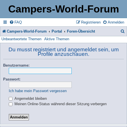
Campers-World-Forum
FAQ
Registrieren
Anmelden
Campers-World-Forum
Portal
Foren-Übersicht
Unbeantwortete Themen
Aktive Themen
u
c
Du musst registriert und angemeldet sein, um
Profile anzuschauen.
h
e
Benutzername:
Passwort:
Ich habe mein Passwort vergessen
Angemeldet bleiben
Meinen Online-Status während dieser Sitzung verbergen