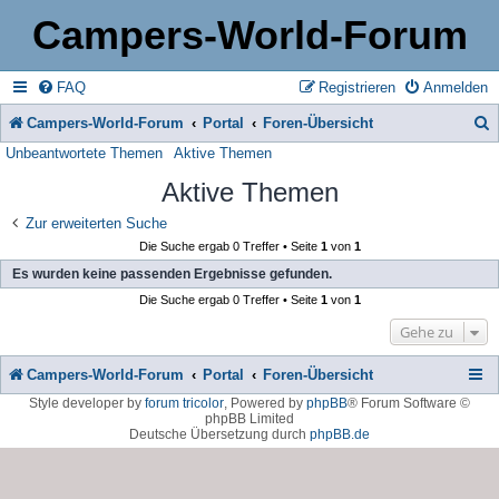
Campers-World-Forum
FAQ
Registrieren
Anmelden
Campers-World-Forum
Portal
Foren-Übersicht
Unbeantwortete Themen
Aktive Themen
u
Aktive Themen
c
h
Zur erweiterten Suche
Die Suche ergab 0 Treffer • Seite
1
von
1
e
Es wurden keine passenden Ergebnisse gefunden.
Die Suche ergab 0 Treffer • Seite
1
von
1
Gehe zu
Campers-World-Forum
Portal
Foren-Übersicht
Style developer by
forum tricolor
,
Powered by
phpBB
® Forum Software ©
phpBB Limited
Deutsche Übersetzung durch
phpBB.de