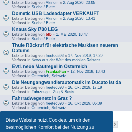
Letzter Beitrag von
Akinom
«
2. Aug 2020, 20:05
Verfasst in
Suche / Biete
Dometic USB Ladeadapter VERKAUFT
Letzter Beitrag von
Akinom
«
2. Aug 2020, 13:41
Verfasst in
Suche / Biete
Knaus Sky I700 LEG
Letzter Beitrag von
bfb
«
1. Mai 2020, 18:47
Verfasst in
Suche / Biete
Thule Rückruf für elektrische Markisen neueren
Datums
Letzter Beitrag von
freetec598
«
17. Nov 2019, 17:29
Verfasst in
News aus der Welt des mobilen Reisens
Evtl. neue Mautregel in Österreich
Letzter Beitrag von
FrankiaFan
«
12. Nov 2019, 18:43
Verfasst in
Österreich, Schweiz
Die Neungangwandlerautomatik im Ducato ist da
Letzter Beitrag von
freetec598
«
26. Okt 2019, 17:19
Verfasst in
Fahrzeuge - Zug & Basis
Fahrradwegenetz in Graz ?
Letzter Beitrag von
freetec598
«
16. Okt 2019, 06:39
Verfasst in
Österreich, Schweiz
Diese Website nutzt Cookies, um dir den
Seite
1
von
37
1
2
3
4
5
37
Nächst
Die Suche ergab 919 Treffer
…
bestmöglichen Komfort bei der Nutzung zu