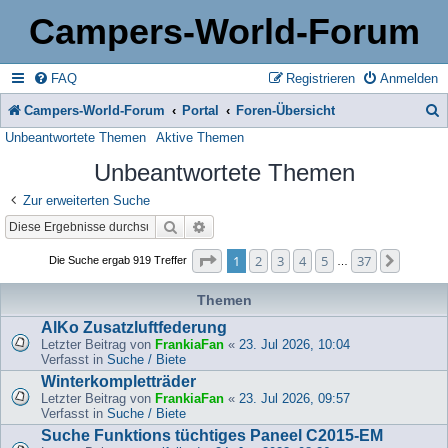
Campers-World-Forum
FAQ
Registrieren
Anmelden
Campers-World-Forum
Portal
Foren-Übersicht
Unbeantwortete Themen
Aktive Themen
u
Unbeantwortete Themen
c
h
Zur erweiterten Suche
Suche
Erweiterte Suche
e
Seite
1
von
37
1
2
3
4
5
37
Nächst
Die Suche ergab 919 Treffer
…
Themen
AlKo Zusatzluftfederung
Letzter Beitrag von
FrankiaFan
«
23. Jul 2026, 10:04
Verfasst in
Suche / Biete
Winterkompletträder
Letzter Beitrag von
FrankiaFan
«
23. Jul 2026, 09:57
Verfasst in
Suche / Biete
Suche Funktions tüchtiges Paneel C2015-EM