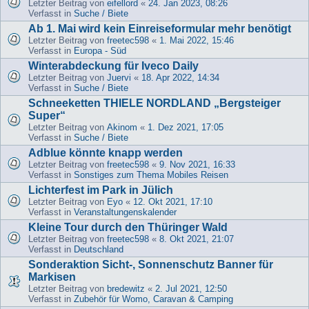
Letzter Beitrag von
eifellord
«
24. Jan 2023, 08:26
Verfasst in
Suche / Biete
Ab 1. Mai wird kein Einreiseformular mehr benötigt
Letzter Beitrag von
freetec598
«
1. Mai 2022, 15:46
Verfasst in
Europa - Süd
Winterabdeckung für Iveco Daily
Letzter Beitrag von
Juervi
«
18. Apr 2022, 14:34
Verfasst in
Suche / Biete
Schneeketten THIELE NORDLAND „Bergsteiger
Super“
Letzter Beitrag von
Akinom
«
1. Dez 2021, 17:05
Verfasst in
Suche / Biete
Adblue könnte knapp werden
Letzter Beitrag von
freetec598
«
9. Nov 2021, 16:33
Verfasst in
Sonstiges zum Thema Mobiles Reisen
Lichterfest im Park in Jülich
Letzter Beitrag von
Eyo
«
12. Okt 2021, 17:10
Verfasst in
Veranstaltungenskalender
Kleine Tour durch den Thüringer Wald
Letzter Beitrag von
freetec598
«
8. Okt 2021, 21:07
Verfasst in
Deutschland
Sonderaktion Sicht-, Sonnenschutz Banner für
Markisen
Letzter Beitrag von
bredewitz
«
2. Jul 2021, 12:50
Verfasst in
Zubehör für Womo, Caravan & Camping