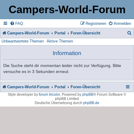
Campers-World-Forum
FAQ
Registrieren
Anmelden
Campers-World-Forum
Portal
Foren-Übersicht
Unbeantwortete Themen
Aktive Themen
u
c
Information
h
Die Suche steht dir momentan leider nicht zur Verfügung. Bitte
e
versuche es in 3 Sekunden erneut.
Campers-World-Forum
Portal
Foren-Übersicht
Style developer by
forum tricolor
,
Powered by
phpBB
® Forum Software ©
phpBB Limited
Deutsche Übersetzung durch
phpBB.de