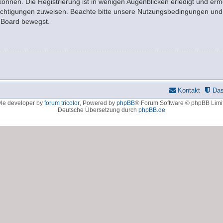
nnen. Die Registrierung ist in wenigen Augenblicken erledigt und ermö
rechtigungen zuweisen. Beachte bitte unsere Nutzungsbedingungen und d
m Board bewegst.
Kontakt
Da
yle developer by
forum tricolor
,
Powered by
phpBB
® Forum Software © phpBB Limi
Deutsche Übersetzung durch
phpBB.de