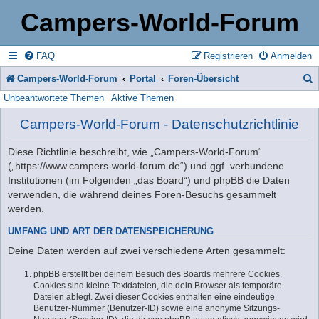
Campers-World-Forum
FAQ
Registrieren
Anmelden
Campers-World-Forum
Portal
Foren-Übersicht
Unbeantwortete Themen
Aktive Themen
u
c
Campers-World-Forum - Datenschutzrichtlinie
h
Diese Richtlinie beschreibt, wie „Campers-World-Forum“
e
(„https://www.campers-world-forum.de“) und ggf. verbundene
Institutionen (im Folgenden „das Board“) und phpBB die Daten
verwenden, die während deines Foren-Besuchs gesammelt
werden.
UMFANG UND ART DER DATENSPEICHERUNG
Deine Daten werden auf zwei verschiedene Arten gesammelt:
phpBB erstellt bei deinem Besuch des Boards mehrere Cookies.
Cookies sind kleine Textdateien, die dein Browser als temporäre
Dateien ablegt. Zwei dieser Cookies enthalten eine eindeutige
Benutzer-Nummer (Benutzer-ID) sowie eine anonyme Sitzungs-