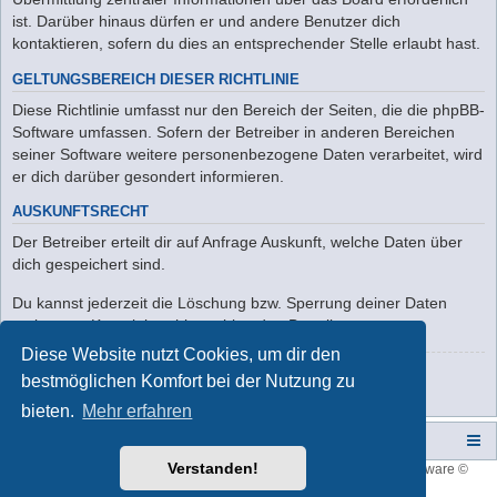
ist. Darüber hinaus dürfen er und andere Benutzer dich
kontaktieren, sofern du dies an entsprechender Stelle erlaubt hast.
GELTUNGSBEREICH DIESER RICHTLINIE
Diese Richtlinie umfasst nur den Bereich der Seiten, die die phpBB-
Software umfassen. Sofern der Betreiber in anderen Bereichen
seiner Software weitere personenbezogene Daten verarbeitet, wird
er dich darüber gesondert informieren.
AUSKUNFTSRECHT
Der Betreiber erteilt dir auf Anfrage Auskunft, welche Daten über
dich gespeichert sind.
Du kannst jederzeit die Löschung bzw. Sperrung deiner Daten
verlangen. Kontaktiere hierzu bitte den Betreiber.
Diese Website nutzt Cookies, um dir den
Zurück zur Anmeldemaske
bestmöglichen Komfort bei der Nutzung zu
bieten.
Mehr erfahren
Campers-World-Forum
Portal
Foren-Übersicht
Verstanden!
Style developer by
forum tricolor
,
Powered by
phpBB
® Forum Software ©
phpBB Limited