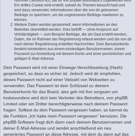
Nummer (Session-ID), die dir von phpBB automatisch zugewiesen wird.
Ein drittes Cookie wird erstellt, sobald du Themen besucht hast und
wird dazu verwendet, Informationen über die von dir gelesenen
Beiträge zu speichern, um die ungelesenen Beiträge markieren zu
können.
Weitere Daten werden gesammelt, wenn Informationen an den
Betreiber übermittelt werden. Dies betrifft — ohne Anspruch auf
Vollständigkeit — zum Beispiel Beiträge, die als Gast erstellt werden,
Daten, die im Rahmen der Registrierung erfasst werden und die von dir
nach deiner Registrierung erstellten Nachrichten. Dein Benutzerkonto
besteht mindestens aus einem eindeutigen Benutzernamen, einem
Passwort zur Anmeldung mit diesem Konto und einer persönlichen und
gültigen E-Mail-Adresse.
Dein Passwort wird mit einer Einwege-Verschlüsselung (Hash)
gespeichert, so dass es sicher ist. Jedoch wird dir empfohlen,
dieses Passwort nicht auf einer Vielzahl von Webseiten zu
verwenden. Das Passwort ist dein Schlüssel zu deinem
Benutzerkonto für das Board, also geh mit ihm sorgsam um.
Insbesondere wird dich kein Vertreter des Betreibers, von phpBB
Limited oder ein Dritter berechtigterweise nach deinem Passwort
fragen. Solltest du dein Passwort vergessen haben, so kannst du
die Funktion „Ich habe mein Passwort vergessen“ benutzen. Die
phpBB-Software fragt dich dann nach deinem Benutzernamen und
deiner E-Mail-Adresse und sendet anschließend ein neu
generiertes Passwort an diese Adresse, mit dem du dann auf das