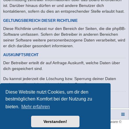
ist. Darüber hinaus dürfen er und andere Benutzer dich
kontaktieren, sofern du dies an entsprechender Stelle erlaubt hast.
GELTUNGSBEREICH DIESER RICHTLINIE
Diese Richtlinie umfasst nur den Bereich der Seiten, die die phpBB-
Software umfassen. Sofern der Betreiber in anderen Bereichen
seiner Software weitere personenbezogene Daten verarbeitet, wird
er dich darüber gesondert informieren.
AUSKUNFTSRECHT
Der Betreiber erteilt dir auf Anfrage Auskunft, welche Daten über
dich gespeichert sind.
Du kannst jederzeit die Löschung bzw. Sperrung deiner Daten
verlangen. Kontaktiere hierzu bitte den Betreiber.
Diese Website nutzt Cookies, um dir den
Zurück zur Anmeldemaske
bestmöglichen Komfort bei der Nutzung zu
bieten.
Mehr erfahren
Campers-World-Forum
Portal
Foren-Übersicht
Verstanden!
Style developer by
forum tricolor
,
Powered by
phpBB
® Forum Software ©
phpBB Limited