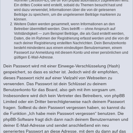
Nummer (Session-ID), die dir von phpBB automatisch zugewiesen wird.
Ein drittes Cookie wird erstellt, sobald du Themen besucht hast und
wird dazu verwendet, Informationen über die von dir gelesenen
Beiträge zu speichern, um die ungelesenen Beiträge markieren zu
können.
Weitere Daten werden gesammelt, wenn Informationen an den
Betreiber übermittelt werden. Dies betrifft — ohne Anspruch auf
Vollständigkeit — zum Beispiel Beiträge, die als Gast erstellt werden,
Daten, die im Rahmen der Registrierung erfasst werden und die von dir
nach deiner Registrierung erstellten Nachrichten. Dein Benutzerkonto
besteht mindestens aus einem eindeutigen Benutzernamen, einem
Passwort zur Anmeldung mit diesem Konto und einer persönlichen und
gültigen E-Mail-Adresse.
Dein Passwort wird mit einer Einwege-Verschlüsselung (Hash)
gespeichert, so dass es sicher ist. Jedoch wird dir empfohlen,
dieses Passwort nicht auf einer Vielzahl von Webseiten zu
verwenden. Das Passwort ist dein Schlüssel zu deinem
Benutzerkonto für das Board, also geh mit ihm sorgsam um.
Insbesondere wird dich kein Vertreter des Betreibers, von phpBB
Limited oder ein Dritter berechtigterweise nach deinem Passwort
fragen. Solltest du dein Passwort vergessen haben, so kannst du
die Funktion „Ich habe mein Passwort vergessen“ benutzen. Die
phpBB-Software fragt dich dann nach deinem Benutzernamen und
deiner E-Mail-Adresse und sendet anschließend ein neu
generiertes Passwort an diese Adresse, mit dem du dann auf das