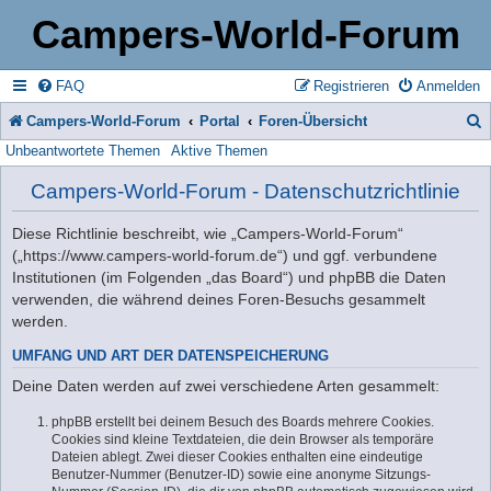
Campers-World-Forum
FAQ
Registrieren
Anmelden
Campers-World-Forum
Portal
Foren-Übersicht
Unbeantwortete Themen
Aktive Themen
u
c
Campers-World-Forum - Datenschutzrichtlinie
h
Diese Richtlinie beschreibt, wie „Campers-World-Forum“
e
(„https://www.campers-world-forum.de“) und ggf. verbundene
Institutionen (im Folgenden „das Board“) und phpBB die Daten
verwenden, die während deines Foren-Besuchs gesammelt
werden.
UMFANG UND ART DER DATENSPEICHERUNG
Deine Daten werden auf zwei verschiedene Arten gesammelt:
phpBB erstellt bei deinem Besuch des Boards mehrere Cookies.
Cookies sind kleine Textdateien, die dein Browser als temporäre
Dateien ablegt. Zwei dieser Cookies enthalten eine eindeutige
Benutzer-Nummer (Benutzer-ID) sowie eine anonyme Sitzungs-