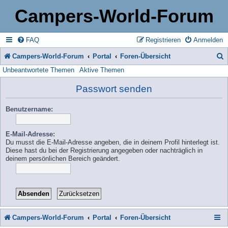
Campers-World-Forum
FAQ
Registrieren
Anmelden
Campers-World-Forum
Portal
Foren-Übersicht
Unbeantwortete Themen
Aktive Themen
u
c
Passwort senden
h
Benutzername:
e
E-Mail-Adresse:
Du musst die E-Mail-Adresse angeben, die in deinem Profil hinterlegt ist.
Diese hast du bei der Registrierung angegeben oder nachträglich in
deinem persönlichen Bereich geändert.
Campers-World-Forum
Portal
Foren-Übersicht