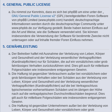
4. GENERAL PUBLIC LICENSE
Du nimmst zur Kenntnis, dass es sich bei phpBB um eine unter der „
GNU General Public License v2
“ (GPL) bereitgestellten Foren-Software
von phpBB Limited (www.phpbb.com) handelt; deutschsprachige
Informationen werden durch die deutschsprachige Community unter
www.phpbb.de zur Verfügung gestellt. Beide haben keinen Einfluss auf
die Art und Weise, wie die Software verwendet wird. Sie können
insbesondere die Verwendung der Software für bestimmte Zwecke nicht
untersagen oder auf Inhalte fremder Foren Einfluss nehmen.
5. GEWÄHRLEISTUNG
Der Betreiber haftet mit Ausnahme der Verletzung von Leben, Körper
und Gesundheit und der Verletzung wesentlicher Vertragspflichten
(Kardinalpflichten) nur für Schäden, die auf ein vorsätzliches oder grob
fahrlässiges Verhalten zurückzuführen sind. Dies gilt auch für mittelbare
Folgeschäden wie insbesondere entgangenen Gewinn.
Die Haftung ist gegenüber Verbrauchern außer bei vorsätzlichem oder
grob fahrlässigem Verhalten oder bei Schäden aus der Verletzung von
Leben, Körper und Gesundheit und der Verletzung wesentlicher
Vertragspflichten (Kardinalpflichten) auf die bei Vertragsschluss
typischerweise vorhersehbaren Schäden und im übrigen der Höhe
nach auf die vertragstypischen Durchschnittsschäden begrenzt. Dies
gilt auch für mittelbare Folgeschäden wie insbesondere entgangenen
Gewinn.
Die Haftung ist gegenüber Unternehmern außer bei der Verletzung von
Leben, Körper und Gesundheit oder vorsätzlichem oder grob