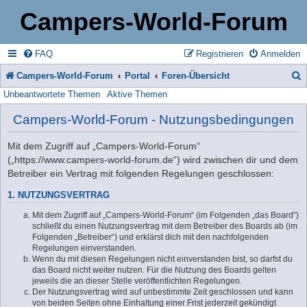
Campers-World-Forum
FAQ
Registrieren
Anmelden
Campers-World-Forum
Portal
Foren-Übersicht
Unbeantwortete Themen
Aktive Themen
u
c
Campers-World-Forum - Nutzungsbedingungen
h
Mit dem Zugriff auf „Campers-World-Forum“
e
(„https://www.campers-world-forum.de“) wird zwischen dir und dem
Betreiber ein Vertrag mit folgenden Regelungen geschlossen:
1. NUTZUNGSVERTRAG
Mit dem Zugriff auf „Campers-World-Forum“ (im Folgenden „das Board“)
schließt du einen Nutzungsvertrag mit dem Betreiber des Boards ab (im
Folgenden „Betreiber“) und erklärst dich mit den nachfolgenden
Regelungen einverstanden.
Wenn du mit diesen Regelungen nicht einverstanden bist, so darfst du
das Board nicht weiter nutzen. Für die Nutzung des Boards gelten
jeweils die an dieser Stelle veröffentlichten Regelungen.
Der Nutzungsvertrag wird auf unbestimmte Zeit geschlossen und kann
von beiden Seiten ohne Einhaltung einer Frist jederzeit gekündigt