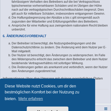
fahrlässigem Verhalten des Betreibers auf die bei Vertragsschluss
typischerweise vorhersehbaren Schäden und im Übrigen der Höhe
nach auf die vertragstypischen Durchschnittsschäden begrenzt. Dies
gilt auch für mittelbare Schäden, insbesondere entgangenen Gewinn.
Die Haftungsbegrenzung der Absätze a bis c gilt sinngemäß auch
zugunsten der Mitarbeiter und Erfüllungsgehilfen des Betreibers.
Ansprüche für eine Haftung aus zwingendem nationalem Recht bleiben
unberührt.
6. ÄNDERUNGSVORBEHALT
Der Betreiber ist berechtigt, die Nutzungsbedingungen und die
Datenschutzrichtlinie zu ändern. Die Änderung wird dem Nutzer per E-
Mail mitgeteilt.
Der Nutzer ist berechtigt, den Änderungen zu widersprechen. Im Falle
des Widerspruchs erlischt das zwischen dem Betreiber und dem Nutzer
bestehende Vertragsverhältnis mit sofortiger Wirkung.
Die Änderungen gelten als anerkannt und verbindlich, wenn der Nutzer
den Änderungen zugestimmt hat.
Informationen über den Umgang mit deinen persönlichen Daten
sind in der Datenschutzrichtlinie enthalten.
Diese Website nutzt Cookies, um dir den
bestmöglichen Komfort bei der Nutzung zu
Zurück zur Anmeldemaske
bieten.
Mehr erfahren
Campers-World-Forum
Portal
Foren-Übersicht