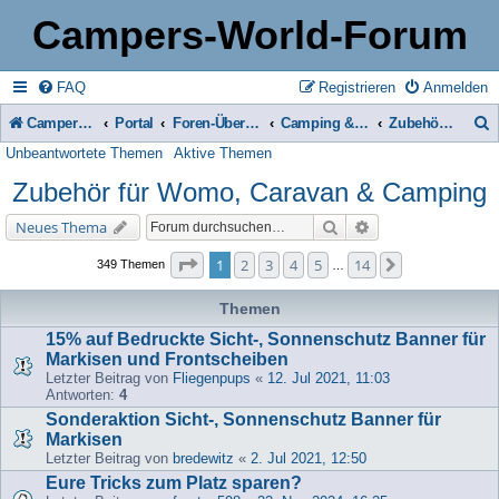
Campers-World-Forum
FAQ
Registrieren
Anmelden
Campers-World-Forum
Portal
Foren-Übersicht
Camping & Reise -> Fahrzeuge & Zubehör in der Praxis
Zubehör für Womo, Caravan & Camping
Unbeantwortete Themen
Aktive Themen
u
Zubehör für Womo, Caravan & Camping
c
h
Suche
Erweiterte Suche
Neues Thema
e
Seite
1
von
14
1
2
3
4
5
14
Nächste
349 Themen
…
Themen
15% auf Bedruckte Sicht-, Sonnenschutz Banner für
Markisen und Frontscheiben
Letzter Beitrag von
Fliegenpups
«
12. Jul 2021, 11:03
Antworten:
4
Sonderaktion Sicht-, Sonnenschutz Banner für
Markisen
Letzter Beitrag von
bredewitz
«
2. Jul 2021, 12:50
Eure Tricks zum Platz sparen?