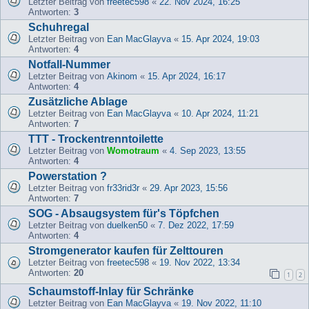
Letzter Beitrag von
freetec598
«
22. Nov 2024, 16:25
Antworten:
3
Schuhregal
Letzter Beitrag von
Ean MacGlayva
«
15. Apr 2024, 19:03
Antworten:
4
Notfall-Nummer
Letzter Beitrag von
Akinom
«
15. Apr 2024, 16:17
Antworten:
4
Zusätzliche Ablage
Letzter Beitrag von
Ean MacGlayva
«
10. Apr 2024, 11:21
Antworten:
7
TTT - Trockentrenntoilette
Letzter Beitrag von
Womotraum
«
4. Sep 2023, 13:55
Antworten:
4
Powerstation ?
Letzter Beitrag von
fr33rid3r
«
29. Apr 2023, 15:56
Antworten:
7
SOG - Absaugsystem für's Töpfchen
Letzter Beitrag von
duelken50
«
7. Dez 2022, 17:59
Antworten:
4
Stromgenerator kaufen für Zelttouren
Letzter Beitrag von
freetec598
«
19. Nov 2022, 13:34
Antworten:
20
1
2
Schaumstoff-Inlay für Schränke
Letzter Beitrag von
Ean MacGlayva
«
19. Nov 2022, 11:10