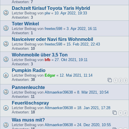
Antworten:
7
Dachzelt für/auf Toyota Yaris Hybrid
Letzter Beitrag von
plw
«
10. Apr 2022, 19:33
Antworten:
3
Toter Winkel
Letzter Beitrag von
freetec598
«
3. Apr 2022, 16:11
Antworten:
1
Naviceiver oder Navi fürs Wohnmobil
Letzter Beitrag von
freetec598
«
15. Feb 2022, 22:43
Antworten:
10
Wohnmobile über 3,5 Ton
Letzter Beitrag von
bfb
«
27. Okt 2021, 19:11
Antworten:
3
Pumpkin Radio
Letzter Beitrag von
Edgar
«
12. Mai 2021, 11:14
Antworten:
38
1
2
3
Pannenleuchte
Letzter Beitrag von
Altmaerker39638
«
8. Mär 2021, 10:54
Antworten:
11
Feuerlöschspray
Letzter Beitrag von
Altmaerker39638
«
18. Jan 2021, 17:28
Antworten:
18
1
2
Was muss mit?
Letzter Beitrag von
Altmaerker39638
«
24. Dez 2020, 10:55