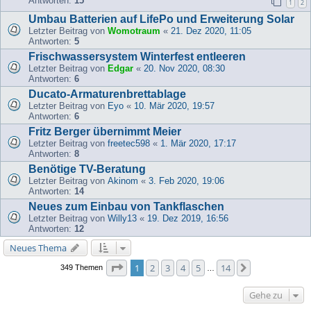
Antworten:
15
1
2
Umbau Batterien auf LifePo und Erweiterung Solar
Letzter Beitrag von
Womotraum
«
21. Dez 2020, 11:05
Antworten:
5
Frischwassersystem Winterfest entleeren
Letzter Beitrag von
Edgar
«
20. Nov 2020, 08:30
Antworten:
6
Ducato-Armaturenbrettablage
Letzter Beitrag von
Eyo
«
10. Mär 2020, 19:57
Antworten:
6
Fritz Berger übernimmt Meier
Letzter Beitrag von
freetec598
«
1. Mär 2020, 17:17
Antworten:
8
Benötige TV-Beratung
Letzter Beitrag von
Akinom
«
3. Feb 2020, 19:06
Antworten:
14
Neues zum Einbau von Tankflaschen
Letzter Beitrag von
Willy13
«
19. Dez 2019, 16:56
Antworten:
12
Neues Thema
Seite
1
von
14
1
2
3
4
5
14
Nächste
349 Themen
…
Gehe zu