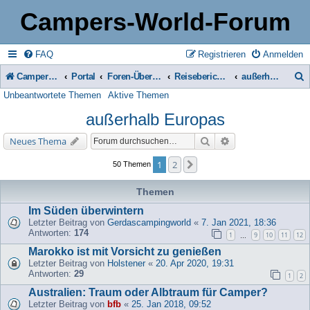
Campers-World-Forum
FAQ
Registrieren
Anmelden
Campers-World-Forum
Portal
Foren-Übersicht
Reiseberichte & Reisetipps, Stell- & Campingplätze
außerhalb Europas
Unbeantwortete Themen
Aktive Themen
u
außerhalb Europas
c
h
Suche
Erweiterte Suche
Neues Thema
e
1
2
Nächste
50 Themen
Themen
Im Süden überwintern
Letzter Beitrag von
Gerdascampingworld
«
7. Jan 2021, 18:36
Antworten:
174
1
9
10
11
12
…
Marokko ist mit Vorsicht zu genießen
Letzter Beitrag von
Holstener
«
20. Apr 2020, 19:31
Antworten:
29
1
2
Australien: Traum oder Albtraum für Camper?
Letzter Beitrag von
bfb
«
25. Jan 2018, 09:52