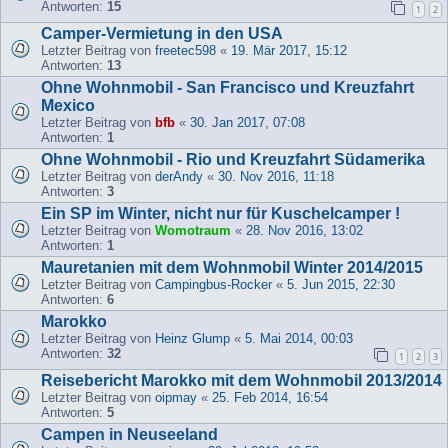
Antworten:
15
1
2
Camper-Vermietung in den USA
Letzter Beitrag von
freetec598
«
19. Mär 2017, 15:12
Antworten:
13
Ohne Wohnmobil - San Francisco und Kreuzfahrt
Mexico
Letzter Beitrag von
bfb
«
30. Jan 2017, 07:08
Antworten:
1
Ohne Wohnmobil - Rio und Kreuzfahrt Südamerika
Letzter Beitrag von
derAndy
«
30. Nov 2016, 11:18
Antworten:
3
Ein SP im Winter, nicht nur für Kuschelcamper !
Letzter Beitrag von
Womotraum
«
28. Nov 2016, 13:02
Antworten:
1
Mauretanien mit dem Wohnmobil Winter 2014/2015
Letzter Beitrag von
Campingbus-Rocker
«
5. Jun 2015, 22:30
Antworten:
6
Marokko
Letzter Beitrag von
Heinz Glump
«
5. Mai 2014, 00:03
Antworten:
32
1
2
3
Reisebericht Marokko mit dem Wohnmobil 2013/2014
Letzter Beitrag von
oipmay
«
25. Feb 2014, 16:54
Antworten:
5
Campen in Neuseeland