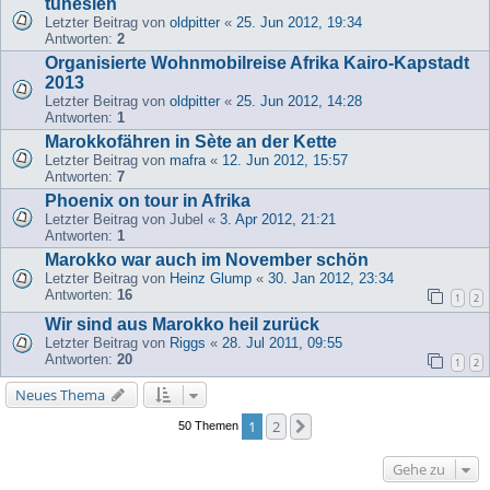
tunesien
Letzter Beitrag von
oldpitter
«
25. Jun 2012, 19:34
Antworten:
2
Organisierte Wohnmobilreise Afrika Kairo-Kapstadt
2013
Letzter Beitrag von
oldpitter
«
25. Jun 2012, 14:28
Antworten:
1
Marokkofähren in Sète an der Kette
Letzter Beitrag von
mafra
«
12. Jun 2012, 15:57
Antworten:
7
Phoenix on tour in Afrika
Letzter Beitrag von
Jubel
«
3. Apr 2012, 21:21
Antworten:
1
Marokko war auch im November schön
Letzter Beitrag von
Heinz Glump
«
30. Jan 2012, 23:34
Antworten:
16
1
2
Wir sind aus Marokko heil zurück
Letzter Beitrag von
Riggs
«
28. Jul 2011, 09:55
Antworten:
20
1
2
Neues Thema
1
2
Nächste
50 Themen
Gehe zu