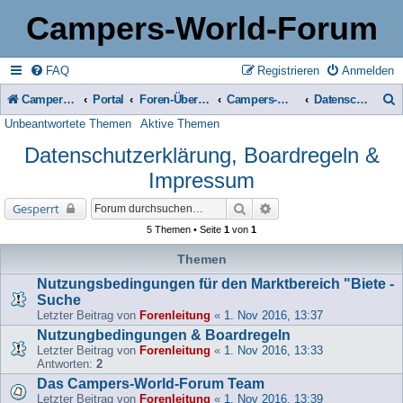
Campers-World-Forum
FAQ
Registrieren
Anmelden
Campers-World-Forum
Portal
Foren-Übersicht
Campers-World-Forum Intern
Datenschutzerklärung, Boardregeln & Impressum
Unbeantwortete Themen
Aktive Themen
u
Datenschutzerklärung, Boardregeln &
c
Impressum
h
e
Suche
Erweiterte Suche
Gesperrt
5 Themen • Seite
1
von
1
Themen
Nutzungsbedingungen für den Marktbereich "Biete -
Suche
Letzter Beitrag von
Forenleitung
«
1. Nov 2016, 13:37
Nutzungbedingungen & Boardregeln
Letzter Beitrag von
Forenleitung
«
1. Nov 2016, 13:33
Antworten:
2
Das Campers-World-Forum Team
Letzter Beitrag von
Forenleitung
«
1. Nov 2016, 13:39