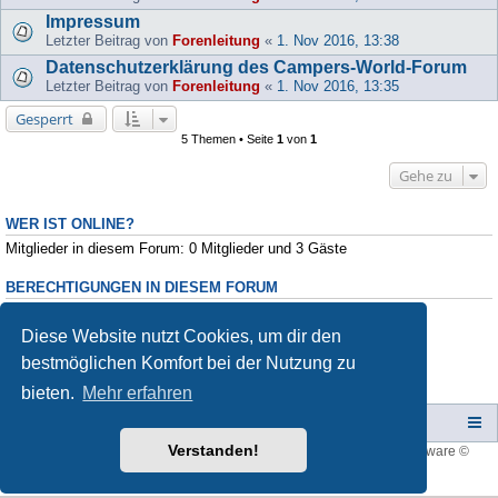
Impressum
Letzter Beitrag von
Forenleitung
«
1. Nov 2016, 13:38
Datenschutzerklärung des Campers-World-Forum
Letzter Beitrag von
Forenleitung
«
1. Nov 2016, 13:35
Gesperrt
5 Themen • Seite
1
von
1
Gehe zu
WER IST ONLINE?
Mitglieder in diesem Forum: 0 Mitglieder und 3 Gäste
BERECHTIGUNGEN IN DIESEM FORUM
Du darfst
keine
neuen Themen in diesem Forum erstellen.
Du darfst
keine
Antworten zu Themen in diesem Forum erstellen.
Diese Website nutzt Cookies, um dir den
Du darfst deine Beiträge in diesem Forum
nicht
ändern.
bestmöglichen Komfort bei der Nutzung zu
Du darfst deine Beiträge in diesem Forum
nicht
löschen.
Du darfst
keine
Dateianhänge in diesem Forum erstellen.
bieten.
Mehr erfahren
Campers-World-Forum
Portal
Foren-Übersicht
Verstanden!
Style developer by
forum tricolor
,
Powered by
phpBB
® Forum Software ©
phpBB Limited
Deutsche Übersetzung durch
phpBB.de