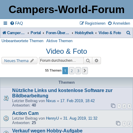
Campers-World-Forum
FAQ
Registrieren
Anmelden
Campers-World-Forum
Portal
Foren-Übersicht
Hobbythek
Video & Foto
Unbeantwortete Themen
Aktive Themen
u
Video & Foto
c
h
Suche
Erweiterte Suche
Neues Thema
e
1
2
3
Nächste
55 Themen
Themen
Nützliche Links und kostenlose Software zur
Bildbearbeitung
Letzter Beitrag von
Nixus
«
17. Feb 2019, 18:42
Antworten:
40
1
2
3
Action Cam
Letzter Beitrag von
HenryU
«
31. Aug 2019, 11:32
Antworten:
25
1
2
Verkauf wegen Hobby-Aufgabe