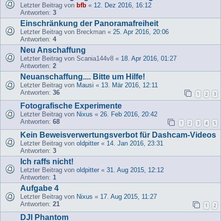
Letzter Beitrag von
bfb
«
12. Dez 2016, 16:12
Antworten:
3
Einschränkung der Panoramafreiheit
Letzter Beitrag von
Breckman
«
25. Apr 2016, 20:06
Antworten:
4
Neu Anschaffung
Letzter Beitrag von
Scania144v8
«
18. Apr 2016, 01:27
Antworten:
2
Neuanschaffung.... Bitte um Hilfe!
Letzter Beitrag von
Mausi
«
13. Mär 2016, 12:11
Antworten:
36
1
2
3
Fotografische Experimente
Letzter Beitrag von
Nixus
«
26. Feb 2016, 20:42
Antworten:
68
1
2
3
4
5
Kein Beweisverwertungsverbot für Dashcam-Videos
Letzter Beitrag von
oldpitter
«
14. Jan 2016, 23:31
Antworten:
3
Ich raffs nicht!
Letzter Beitrag von
oldpitter
«
31. Aug 2015, 12:12
Antworten:
1
Aufgabe 4
Letzter Beitrag von
Nixus
«
17. Aug 2015, 11:27
Antworten:
21
1
2
DJI Phantom