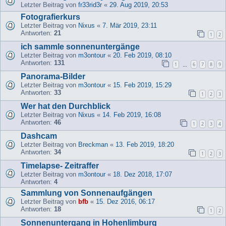
Letzter Beitrag von
fr33rid3r
«
29. Aug 2019, 20:53
Fotografierkurs
Letzter Beitrag von
Nixus
«
7. Mär 2019, 23:11
Antworten:
21
1
2
ich sammle sonnenuntergänge
Letzter Beitrag von
m3ontour
«
20. Feb 2019, 08:10
Antworten:
131
1
6
7
8
9
…
Panorama-Bilder
Letzter Beitrag von
m3ontour
«
15. Feb 2019, 15:29
Antworten:
33
1
2
3
Wer hat den Durchblick
Letzter Beitrag von
Nixus
«
14. Feb 2019, 16:08
Antworten:
46
1
2
3
4
Dashcam
Letzter Beitrag von
Breckman
«
13. Feb 2019, 18:20
Antworten:
34
1
2
3
Timelapse- Zeitraffer
Letzter Beitrag von
m3ontour
«
18. Dez 2018, 17:07
Antworten:
4
Sammlung von Sonnenaufgängen
Letzter Beitrag von
bfb
«
15. Dez 2016, 06:17
Antworten:
18
1
2
Sonnenuntergang in Hohenlimburg