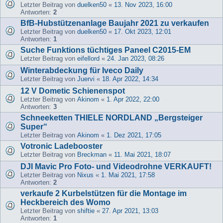
Letzter Beitrag von
duelken50
«
13. Nov 2023, 16:00
Antworten:
2
BfB-Hubstützenanlage Baujahr 2021 zu verkaufen
Letzter Beitrag von
duelken50
«
17. Okt 2023, 12:01
Antworten:
1
Suche Funktions tüchtiges Paneel C2015-EM
Letzter Beitrag von
eifellord
«
24. Jan 2023, 08:26
Winterabdeckung für Iveco Daily
Letzter Beitrag von
Juervi
«
18. Apr 2022, 14:34
12 V Dometic Schienenspot
Letzter Beitrag von
Akinom
«
1. Apr 2022, 22:00
Antworten:
3
Schneeketten THIELE NORDLAND „Bergsteiger
Super“
Letzter Beitrag von
Akinom
«
1. Dez 2021, 17:05
Votronic Ladebooster
Letzter Beitrag von
Breckman
«
11. Mai 2021, 18:07
DJI Mavic Pro Foto- und Videodrohne VERKAUFT!
Letzter Beitrag von
Nixus
«
1. Mai 2021, 17:58
Antworten:
2
verkaufe 2 Kurbelstützen für die Montage im
Heckbereich des Womo
Letzter Beitrag von
shiftie
«
27. Apr 2021, 13:03
Antworten:
1