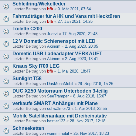
Schleifring/Wickelfeder
Letzter Beitrag von
bfb
«
9. Mär 2021, 07:54
Fahrradträger für AHK und Vans mit Hecktüren
Letzter Beitrag von
bfb
«
27. Jan 2021, 14:26
Toilette C200
Letzter Beitrag von
Juervi
«
17. Aug 2020, 21:48
12 V Dometic Schienenspot mit LED
Letzter Beitrag von
Akinom
«
2. Aug 2020, 20:05
Dometic USB Ladeadapter VERKAUFT
Letzter Beitrag von
Akinom
«
2. Aug 2020, 13:41
Knaus Sky I700 LEG
Letzter Beitrag von
bfb
«
1. Mai 2020, 18:47
Sunlight T58
Letzter Beitrag von
DasMonaMobil
«
28. Sep 2018, 15:26
DUC X250 Motorraum Unterboden 3-teilig
Letzter Beitrag von
SeeTramper
«
8. Aug 2018, 15:07
verkaufe SMART Anhänger mit Plane
Letzter Beitrag von
schwälmer73
«
1. Apr 2018, 23:55
Mobile Satellitenanlage mit Dreibeinstativ
Letzter Beitrag von
bastler123
«
28. Nov 2017, 12:18
Schneeketten
Letzter Beitrag von
wummimobil
«
26. Nov 2017, 18:23