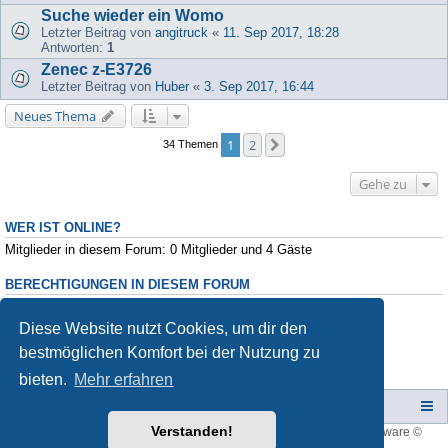
Suche wieder ein Womo
Letzter Beitrag von
angitruck
«
11. Sep 2017, 18:28
Antworten:
1
Zenec z-E3726
Letzter Beitrag von
Huber
«
3. Sep 2017, 16:44
Neues Thema
1
2
Nächste
34 Themen
Gehe zu
WER IST ONLINE?
Mitglieder in diesem Forum: 0 Mitglieder und 4 Gäste
BERECHTIGUNGEN IN DIESEM FORUM
Du darfst
keine
neuen Themen in diesem Forum erstellen.
Du darfst
keine
Antworten zu Themen in diesem Forum erstellen.
Diese Website nutzt Cookies, um dir den
Du darfst deine Beiträge in diesem Forum
nicht
ändern.
bestmöglichen Komfort bei der Nutzung zu
Du darfst deine Beiträge in diesem Forum
nicht
löschen.
Du darfst
keine
Dateianhänge in diesem Forum erstellen.
bieten.
Mehr erfahren
Campers-World-Forum
Portal
Foren-Übersicht
Verstanden!
Style developer by
forum tricolor
,
Powered by
phpBB
® Forum Software ©
phpBB Limited