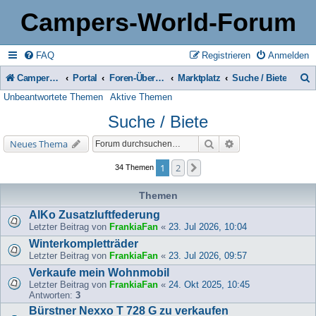
Campers-World-Forum
FAQ
Registrieren
Anmelden
Campers-World-Forum
Portal
Foren-Übersicht
Marktplatz
Suche / Biete
Unbeantwortete Themen
Aktive Themen
u
Suche / Biete
c
h
Suche
Erweiterte Suche
Neues Thema
e
1
2
Nächste
34 Themen
Themen
AlKo Zusatzluftfederung
Letzter Beitrag von
FrankiaFan
«
23. Jul 2026, 10:04
Winterkompletträder
Letzter Beitrag von
FrankiaFan
«
23. Jul 2026, 09:57
Verkaufe mein Wohnmobil
Letzter Beitrag von
FrankiaFan
«
24. Okt 2025, 10:45
Antworten:
3
Bürstner Nexxo T 728 G zu verkaufen