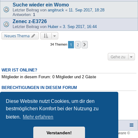
Suche wieder ein Womo
Letzter Beitrag von
angitruck
«
11. Sep 2017, 18:28
Antworten:
1
Zenec z-E3726
Letzter Beitrag von
Huber
«
3. Sep 2017, 16:44
Neues Thema
1
2
Nächste
34 Themen
Gehe zu
WER IST ONLINE?
Mitglieder in diesem Forum: 0 Mitglieder und 2 Gäste
BERECHTIGUNGEN IN DIESEM FORUM
Du darfst
keine
neuen Themen in diesem Forum erstellen.
Du darfst
keine
Antworten zu Themen in diesem Forum erstellen.
Diese Website nutzt Cookies, um dir den
Du darfst deine Beiträge in diesem Forum
nicht
ändern.
bestmöglichen Komfort bei der Nutzung zu
Du darfst deine Beiträge in diesem Forum
nicht
löschen.
Du darfst
keine
Dateianhänge in diesem Forum erstellen.
bieten.
Mehr erfahren
Campers-World-Forum
Portal
Foren-Übersicht
Verstanden!
Style developer by
forum tricolor
,
Powered by
phpBB
® Forum Software ©
phpBB Limited