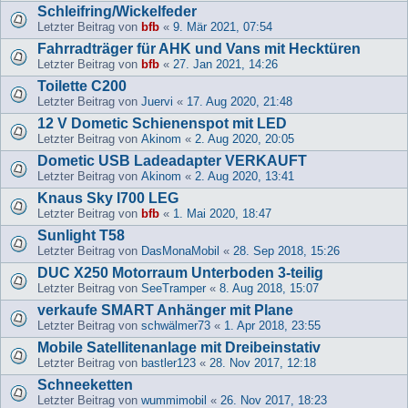
Schleifring/Wickelfeder
Letzter Beitrag von
bfb
«
9. Mär 2021, 07:54
Fahrradträger für AHK und Vans mit Hecktüren
Letzter Beitrag von
bfb
«
27. Jan 2021, 14:26
Toilette C200
Letzter Beitrag von
Juervi
«
17. Aug 2020, 21:48
12 V Dometic Schienenspot mit LED
Letzter Beitrag von
Akinom
«
2. Aug 2020, 20:05
Dometic USB Ladeadapter VERKAUFT
Letzter Beitrag von
Akinom
«
2. Aug 2020, 13:41
Knaus Sky I700 LEG
Letzter Beitrag von
bfb
«
1. Mai 2020, 18:47
Sunlight T58
Letzter Beitrag von
DasMonaMobil
«
28. Sep 2018, 15:26
DUC X250 Motorraum Unterboden 3-teilig
Letzter Beitrag von
SeeTramper
«
8. Aug 2018, 15:07
verkaufe SMART Anhänger mit Plane
Letzter Beitrag von
schwälmer73
«
1. Apr 2018, 23:55
Mobile Satellitenanlage mit Dreibeinstativ
Letzter Beitrag von
bastler123
«
28. Nov 2017, 12:18
Schneeketten
Letzter Beitrag von
wummimobil
«
26. Nov 2017, 18:23