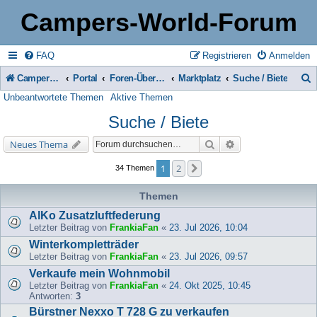
Campers-World-Forum
FAQ
Registrieren
Anmelden
Campers-World-Forum
Portal
Foren-Übersicht
Marktplatz
Suche / Biete
Unbeantwortete Themen
Aktive Themen
u
Suche / Biete
c
h
Suche
Erweiterte Suche
Neues Thema
e
1
2
Nächste
34 Themen
Themen
AlKo Zusatzluftfederung
Letzter Beitrag von
FrankiaFan
«
23. Jul 2026, 10:04
Winterkompletträder
Letzter Beitrag von
FrankiaFan
«
23. Jul 2026, 09:57
Verkaufe mein Wohnmobil
Letzter Beitrag von
FrankiaFan
«
24. Okt 2025, 10:45
Antworten:
3
Bürstner Nexxo T 728 G zu verkaufen