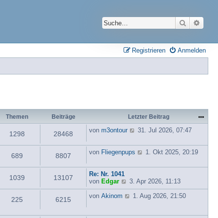
Suche
Erwei
Registrieren
Anmelden
Themen
Beiträge
Letzter Beitrag
N
von
m3ontour
31. Jul 2026, 07:47
1298
28468
e
u
e
N
von
Fliegenpups
1. Okt 2025, 20:19
689
8807
s
e
t
u
e
e
Re: Nr. 1041
1039
13107
N
r
s
von
Edgar
3. Apr 2026, 11:13
e
B
t
u
N
e
e
von
Akinom
1. Aug 2026, 21:50
225
6215
e
e
i
r
s
u
t
B
t
e
r
e