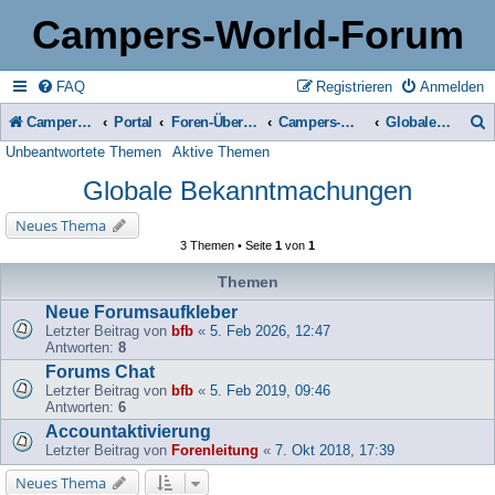
Campers-World-Forum
FAQ
Registrieren
Anmelden
Campers-World-Forum
Portal
Foren-Übersicht
Campers-World-Forum Intern
Globale Bekanntmachungen
Unbeantwortete Themen
Aktive Themen
u
Globale Bekanntmachungen
c
h
Neues Thema
3 Themen • Seite
1
von
1
e
Themen
Neue Forumsaufkleber
Letzter Beitrag von
bfb
«
5. Feb 2026, 12:47
Antworten:
8
Forums Chat
Letzter Beitrag von
bfb
«
5. Feb 2019, 09:46
Antworten:
6
Accountaktivierung
Letzter Beitrag von
Forenleitung
«
7. Okt 2018, 17:39
Neues Thema