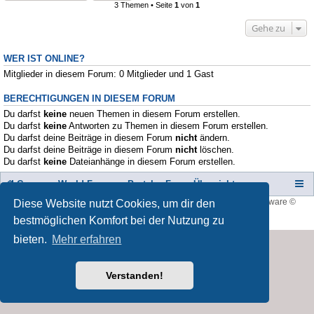
3 Themen • Seite
1
von
1
Gehe zu
WER IST ONLINE?
Mitglieder in diesem Forum: 0 Mitglieder und 1 Gast
BERECHTIGUNGEN IN DIESEM FORUM
Du darfst
keine
neuen Themen in diesem Forum erstellen.
Du darfst
keine
Antworten zu Themen in diesem Forum erstellen.
Du darfst deine Beiträge in diesem Forum
nicht
ändern.
Du darfst deine Beiträge in diesem Forum
nicht
löschen.
Du darfst
keine
Dateianhänge in diesem Forum erstellen.
Campers-World-Forum
Portal
Foren-Übersicht
Style developer by
forum tricolor
,
Powered by
phpBB
® Forum Software ©
Diese Website nutzt Cookies, um dir den
phpBB Limited
bestmöglichen Komfort bei der Nutzung zu
Deutsche Übersetzung durch
phpBB.de
bieten.
Mehr erfahren
Verstanden!