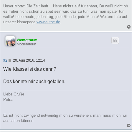
g
Unser Motto: Die Zeit läuft... Hebe nichts auf für später, Du weiß nicht ob
es früher nicht schon zu spät sein wird das zu tun, was man später tun
wollte! Lebe heute, jeden Tag, jede Stunde, jede Minute! Weitere Info auf
unserer Homepage
www.autoe.de
.
Womotraum
Moderatorin
B
#2
20. Aug 2016, 12:14
e
i
Wie Klasse ist das denn?
t
r
a
Das könnte mir auch gefallen.
g
Liebe Grüße
Petra
Es ist nicht zwingend notwendig mich zu verstehen, man muss mich nur
aushalten können