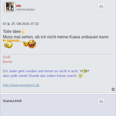
bfb
Administrator
B
#3
25. Okt 2016, 07:32
e
i
Tolle Idee
t
Muss mal sehen, ob ich nicht meine Kawa umbauen kann
r
a
g
Gruß
Bernd
Ein Jeder geht vorüber und nimmt es nicht in acht,
dass jede viertel Stunde das Leben kürzer macht.
http://www.womotech.de
Scania144v8