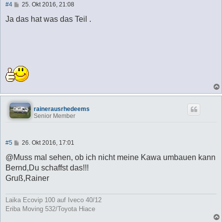
B
#4
25. Okt 2016, 21:08
e
i
Ja das hat was das Teil .
t
r
a
g
rainerausrhedeems
Senior Member
B
#5
26. Okt 2016, 17:01
e
i
@Muss mal sehen, ob ich nicht meine Kawa umbauen kann
t
Bernd,Du schaffst das!!!
r
a
Gruß,Rainer
g
Laika Ecovip 100 auf Iveco 40/12
Eriba Moving 532/Toyota Hiace