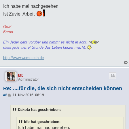
e
i
Ich habe mal nachgesehen.
t
r
Ist Zuviel Arbeit
a
g
Gruß
Bernd
Ein Jeder geht vorüber und nimmt es nicht in acht,
dass jede viertel Stunde das Leben kürzer macht.
http://www.womotech.de
bfb
Administrator
Re: ....für die, die sich nicht entscheiden können
B
#8
11. Nov 2016, 06:19
e
i
t
Dakota hat geschrieben:
r
a
g
bfb hat geschrieben:
Ich habe mal nachgesehen.