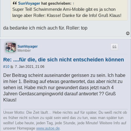
t
SunVoyager
hat geschrieben:
↑
r
a
Super Teil! Schwimmende Ami-Mobile gibt es ja schon
g
lange aber Roller: Klasse! Danke für die Info! Gruß Klaus!
da bedanke ich mich auch für. Roller: top
SunVoyager
Member
Re: ....für die, die sich nicht entscheiden können
B
#10
7. Jan 2021, 21:06
e
i
Der Beitrag scheint auseinander gerissen zu sein. Ich habe
t
im hier 1. Beitrag auf etwas geantwortet, das aber nicht zu
r
a
sehen ist. Habe mich nur gewundert dass jetzt nach 4
g
Jahren Gerdascampingworld darauf antwortet ?? Gruß
Klaus!
Unser Motto: Die Zeit läuft... Hebe nichts auf für später, Du weiß nicht ob
es früher nicht schon zu spät sein wird das zu tun, was man später tun
wollte! Lebe heute, jeden Tag, jede Stunde, jede Minute! Weitere Info auf
unserer Homepage
www.autoe.de
.