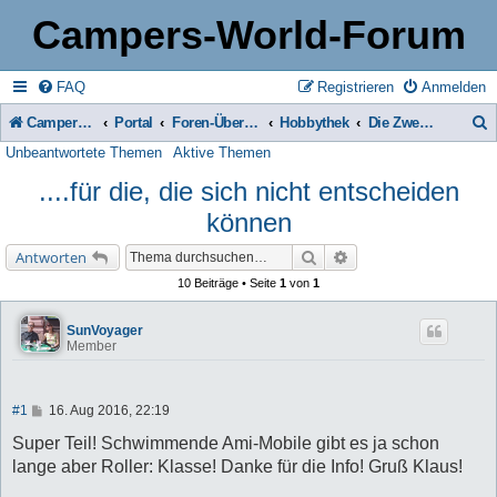
Campers-World-Forum
FAQ
Registrieren
Anmelden
Campers-World-Forum
Portal
Foren-Übersicht
Hobbythek
Die Zweirad-Ecke
Unbeantwortete Themen
Aktive Themen
u
....für die, die sich nicht entscheiden
c
können
h
e
Suche
Erweiterte Suche
Antworten
10 Beiträge • Seite
1
von
1
SunVoyager
Member
B
#1
16. Aug 2016, 22:19
e
i
Super Teil! Schwimmende Ami-Mobile gibt es ja schon
t
lange aber Roller: Klasse! Danke für die Info! Gruß Klaus!
r
a