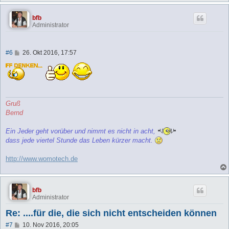
bfb
Administrator
B
#6
26. Okt 2016, 17:57
e
i
t
r
a
g
Gruß
Bernd
Ein Jeder geht vorüber und nimmt es nicht in acht,
dass jede viertel Stunde das Leben kürzer macht.
http://www.womotech.de
bfb
Administrator
Re: ....für die, die sich nicht entscheiden können
B
#7
10. Nov 2016, 20:05