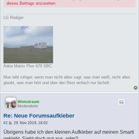
dieses Beitrags anzusehen.
LG Rüdiger
Adria Matrix Plus 670 SBC
Man lebt ruhiger, wenn man nicht alles sagt, was man weiß, nicht alles
glaubt, was man hört und über den Rest einfach nur lächelt.
Womotraum
Moderatorin
Re: Neue Forumsaufkleber
B
#2
29. Nov 2019, 18:02
e
i
Übrigens habe ich den kleinen Aufkleber auf meinen Smarti
t
geklebt. Sieht doch gut aus, oder?