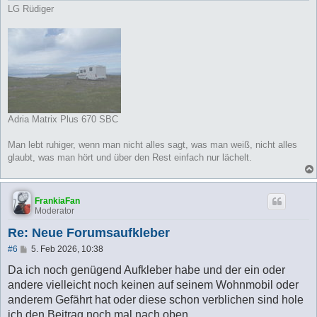
LG Rüdiger
Adria Matrix Plus 670 SBC
Man lebt ruhiger, wenn man nicht alles sagt, was man weiß, nicht alles
glaubt, was man hört und über den Rest einfach nur lächelt.
FrankiaFan
Moderator
Re: Neue Forumsaufkleber
B
#6
5. Feb 2026, 10:38
e
i
Da ich noch genügend Aufkleber habe und der ein oder
t
andere vielleicht noch keinen auf seinem Wohnmobil oder
r
a
anderem Gefährt hat oder diese schon verblichen sind hole
g
ich den Beitrag noch mal nach oben.