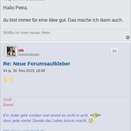
e
i
Hallo Petra,
t
r
a
du bist immer für eine Idee gut. Das mache ich dann auch.
g
WoMo ist mein neues Heim.
bfb
Administrator
Re: Neue Forumsaufkleber
B
#4
30. Nov 2019, 18:08
e
i
t
r
a
g
Gruß
Bernd
Ein Jeder geht vorüber und nimmt es nicht in acht,
dass jede viertel Stunde das Leben kürzer macht.