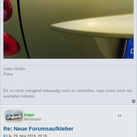
Liebe Grüße
Petra
Es ist nicht zwingend notwendig mich zu verstehen, man muss mich nur
aushalten können
Edgar
Moderator
Re: Neue Forumsaufkleber
B
#3
29. Nov 2019, 20:16