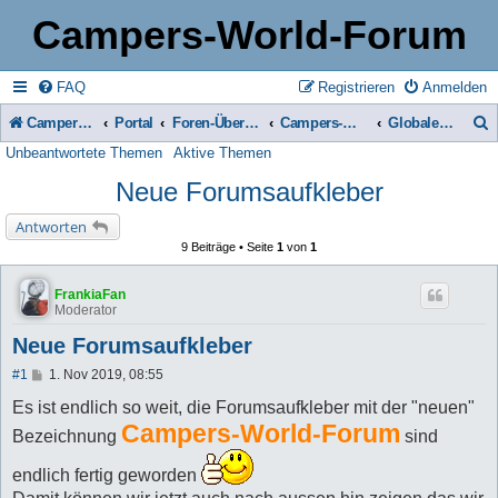
Campers-World-Forum
FAQ
Registrieren
Anmelden
Campers-World-Forum
Portal
Foren-Übersicht
Campers-World-Forum Intern
Globale Bekanntmachungen
Unbeantwortete Themen
Aktive Themen
u
Neue Forumsaufkleber
c
h
Antworten
9 Beiträge • Seite
1
von
1
e
FrankiaFan
Moderator
Neue Forumsaufkleber
B
#1
1. Nov 2019, 08:55
e
i
Es ist endlich so weit, die Forumsaufkleber mit der "neuen"
t
Campers-World-Forum
Bezeichnung
sind
r
a
g
endlich fertig geworden