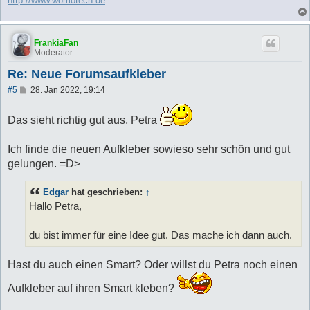
http://www.womotech.de
FrankiaFan
Moderator
Re: Neue Forumsaufkleber
B
#5
28. Jan 2022, 19:14
e
i
t
Das sieht richtig gut aus, Petra
r
a
g
Ich finde die neuen Aufkleber sowieso sehr schön und gut
gelungen. =D>
Edgar
hat geschrieben:
↑
Hallo Petra,
du bist immer für eine Idee gut. Das mache ich dann auch.
Hast du auch einen Smart? Oder willst du Petra noch einen
Aufkleber auf ihren Smart kleben?