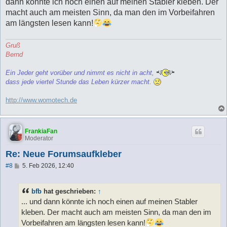
a
dann könnte ich noch einen auf meinen Stabler kleben. Der
g
macht auch am meisten Sinn, da man den im Vorbeifahren
am längsten lesen kann!
Gruß
Bernd
Ein Jeder geht vorüber und nimmt es nicht in acht,
dass jede viertel Stunde das Leben kürzer macht.
http://www.womotech.de
FrankiaFan
Moderator
Re: Neue Forumsaufkleber
B
#8
5. Feb 2026, 12:40
e
i
t
bfb
hat geschrieben:
↑
r
a
... und dann könnte ich noch einen auf meinen Stabler
g
kleben. Der macht auch am meisten Sinn, da man den im
Vorbeifahren am längsten lesen kann!