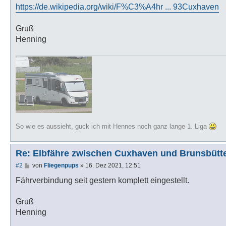
https://de.wikipedia.org/wiki/F%C3%A4hr ... 93Cuxhaven
Gruß
Henning
So wie es aussieht, guck ich mit Hennes noch ganz lange 1. Liga
Re: Elbfähre zwischen Cuxhaven und Brunsbütte
B
#2
von
Fliegenpups
»
16. Dez 2021, 12:51
e
i
Fährverbindung seit gestern komplett eingestellt.
t
r
a
Gruß
g
Henning