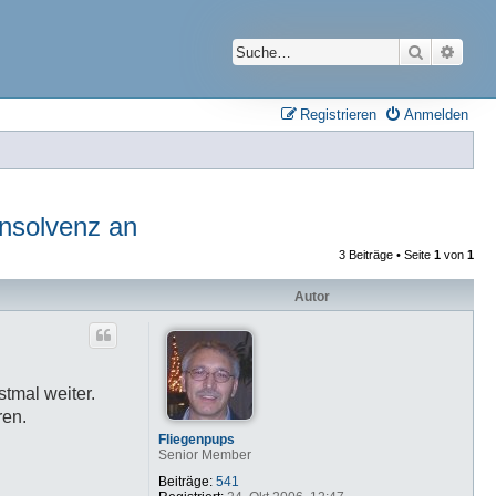
Suche
Erwei
Registrieren
Anmelden
Insolvenz an
3 Beiträge • Seite
1
von
1
Autor
stmal weiter.
ren.
Fliegenpups
Senior Member
Beiträge:
541