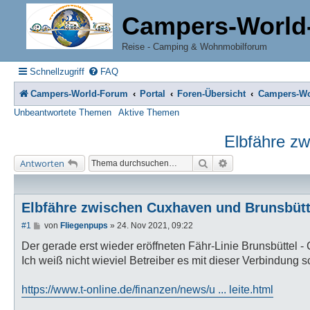
Campers-World
Reise - Camping & Wohnmobilforum
Schnellzugriff
FAQ
Campers-World-Forum
Portal
Foren-Übersicht
Campers-Wo
Unbeantwortete Themen
Aktive Themen
Elbfähre zw
Suche
Erweiterte Suche
Antworten
Elbfähre zwischen Cuxhaven und Brunsbütt
B
#1
von
Fliegenpups
»
24. Nov 2021, 09:22
e
i
Der gerade erst wieder eröffneten Fähr-Linie Brunsbüttel -
t
Ich weiß nicht wieviel Betreiber es mit dieser Verbindung 
r
a
g
https://www.t-online.de/finanzen/news/u ... leite.html