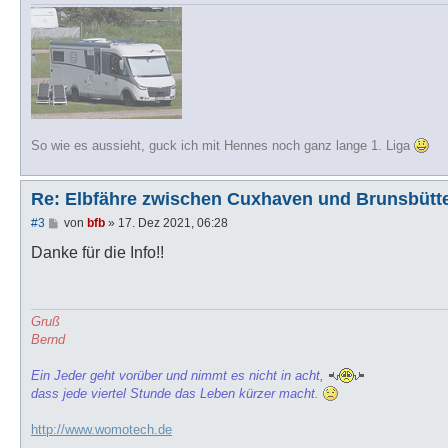
So wie es aussieht, guck ich mit Hennes noch ganz lange 1. Liga
Re: Elbfähre zwischen Cuxhaven und Brunsbütte
B
#3
von
bfb
»
17. Dez 2021, 06:28
e
i
Danke für die Info!!
t
r
a
g
Gruß
Bernd
Ein Jeder geht vorüber und nimmt es nicht in acht,
dass jede viertel Stunde das Leben kürzer macht.
http://www.womotech.de