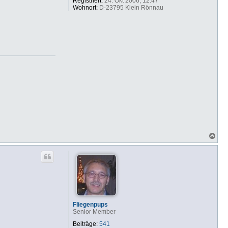
Registriert:
24. Okt 2006, 12:47
Wohnort:
D-23795 Klein Rönnau
N
a
c
h
o
b
e
n
Fliegenpups
Senior Member
Beiträge:
541