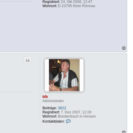
Registriert:
24. Okt 2006, 12:47
Wohnort:
D-23795 Klein Rönnau
N
a
c
h
o
b
e
n
bfb
Administrator
Beiträge:
3822
Registriert:
7. Dez 2007, 12:28
Wohnort:
Breidenbach in Hessen
K
Kontaktdaten:
o
n
N
t